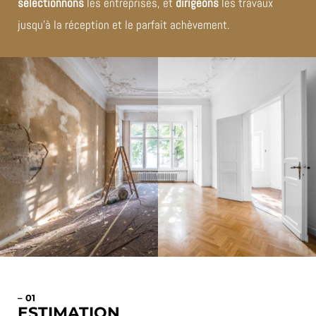
sélectionnons
les entreprises, et
dirigeons
les travaux
jusqu’à la réception et le parfait achèvement.
– 01
ESTIMATION